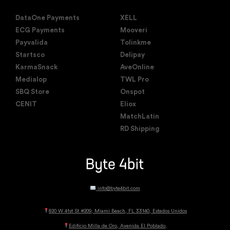
DataOne Payments
XELL
ECG Payments
Mooveri
Payvalida
Tolinkme
Startsco
Delipay
KarmaSnack
AveOnline
Medialop
TWL Pro
SBQ Store
Onspot
CENIT
Eliox
MatchLatin
RD Shipping
info@byte4bit.com
820 W 41st St #209, Miami Beach, FL 33140, Estados Unidos
Edificio Milla de Oro, Avenida El Poblado,