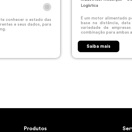
Logística
É um motor alimentado por
mite conhecer o estado das
base na distância, dat
rentes e seus dados, para
variedade de empresas
ing.
combinação para ambas a
Saiba mais
Produtos
Products
Ser