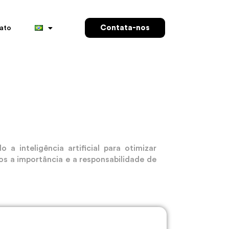
Contata-nos
ato
 inteligência artificial para otimizar
os a importância e a responsabilidade de