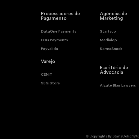
Processadores de
Agências de
Pagamento
Marketing
DataOne Payments
Startsco
ECG Payments
Medialop
Payvalida
KarmaSnack
Varejo
Escritório de
Advocacia
CENIT
SBQ Store
Alzate Blair Lawyers
© Copyrights By StartsCoInc 174