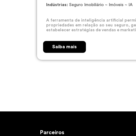
Indústrias:
Seguro Imobiliário ~ Imóveis ~ IA
A ferramenta de inteligência artificial per
propriedades em relação ao seu seguro, ge
estabelecer estratégias de vendas e market
Saiba mais
Parceiros
Partners