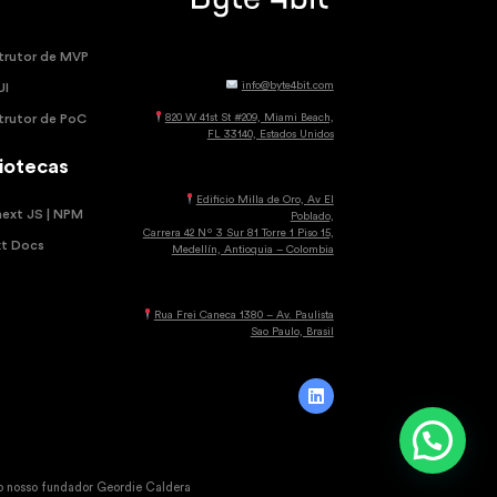
trutor de MVP
info@byte4bit.com
UI
820 W 41st St #209, Miami Beach,
trutor de PoC
FL 33140, Estados Unidos
liotecas
Edificio Milla de Oro, Av El
next JS | NPM
Poblado,
Carrera 42 Nº 3 Sur 81 Torre 1 Piso 15,
xt Docs
Medellín, Antioquia – Colombia
Rua Frei Caneca 1380 – Av. Paulista
Sao Paulo, Brasil
nosso fundador Geordie Caldera