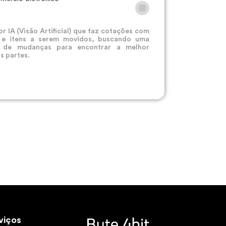
 IA (Visão Artificial) que faz cotações com
a e itens a serem movidos, buscando uma
 de mudanças para encontrar a melhor
s partes.
viços