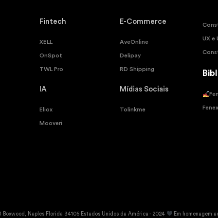
Fintech
E-Commerce
Cons
UX e 
XELL
AveOnline
Cons
OnSpot
Delipay
TWL Pro
RD Shipping
Bib
IA
Mídias Sociais
Fe
Fene
Eliox
Tolinkme
Mooveri
3 Boxwood, Naples Florida 34105 Estados Unidos da América - 2024
Em homenagem ao 