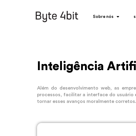
Sobre nós
s
Inteligência Artifi
Além do desenvolvimento web, as empresa
processos, facilitar a interface do usuári
tornar esses avanços moralmente corretos.