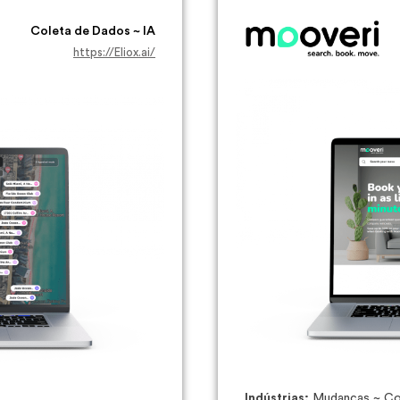
Coleta de Dados ~ IA
https://Eliox.ai/
Indústrias:
Mudanças ~ Com