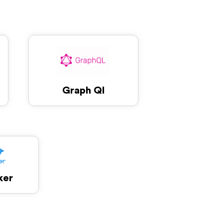
Graph Ql
ker