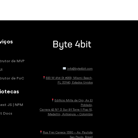
viços
trutor de MVP
info@byte4bit.com
UI
820 W 41st St #209, Miami Beach,
trutor de PoC
FL 33140, Estados Unidos
liotecas
Edificio Milla de Oro, Av El
next JS | NPM
Poblado,
Carrera 42 Nº 3 Sur 81 Torre 1 Piso 15,
xt Docs
Medellín, Antioquia – Colombia
Rua Frei Caneca 1380 – Av. Paulista
Sao Paulo, Brasil