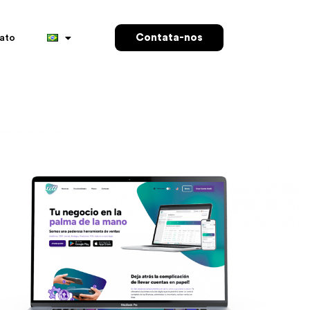
Contata-nos
ato