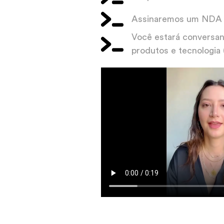
Assinaremos um NDA s
Você estará conversan
produtos e tecnologia