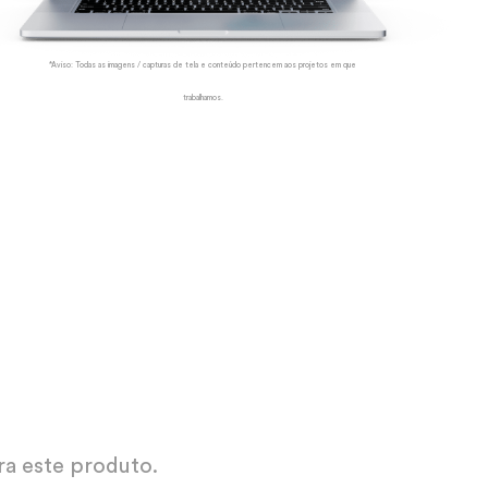
*Aviso: Todas as imagens / capturas de tela e conteúdo pertencem aos projetos em que
trabalhamos.
ra este produto.