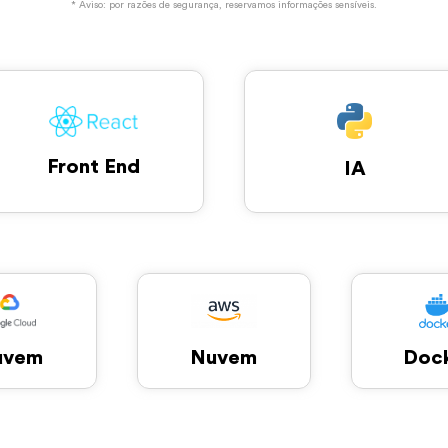
* Aviso: por razões de segurança, reservamos informações sensíveis.
Front End
IA
uvem
Doc
Nuvem