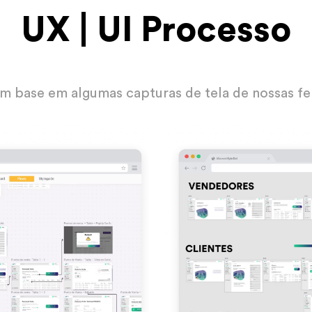
UX | UI Processo
 base em algumas capturas de tela de nossas fe