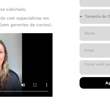
e solicitado.
do com especialistas em
 (sem gerentes de contas).
Ag