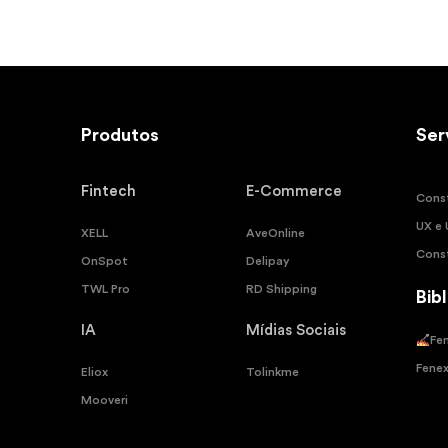
Produtos
Products
Ser
Fintech
E-Commerce
Cons
UX e 
XELL
AveOnline
Cons
OnSpot
Delipay
TWL Pro
RD Shipping
Bib
IA
Mídias Sociais
Fe
Fene
Eliox
Tolinkme
Mooveri