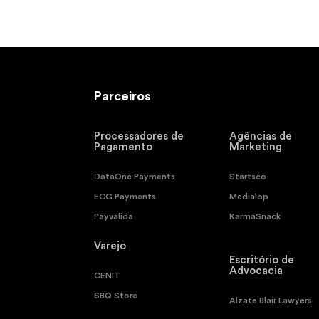
Parceiros
Partners
Processadores de
Agências de
Pagamento
Marketing
DataOne Payments
Startsco
ECG Payments
Medialop
Payvalida
KarmaSnack
Varejo
Escritório de
Advocacia
CENIT
SBQ Store
Alzate Blair Lawyers