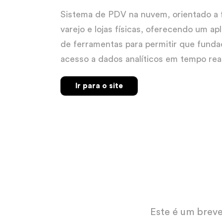
Sistema de PDV na nuvem, orientado a f
varejo e lojas físicas, oferecendo um ap
de ferramentas para permitir que funda
acesso a dados analíticos em tempo real
Ir para o site
Este é um breve