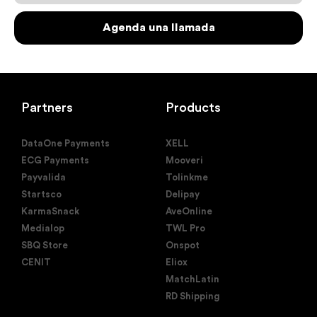
Agenda una llamada
Partners
Products
DataOne Payments
XELL
ECG Payments
Mooveri
Payvalida
Tolinkme
Startsco
Delipay
KarmaSnack
AveOnline
Medialop
TWL Pro
SBQ Store
Onspot
CENIT
Eliox
MatchLatin
RD Shipping