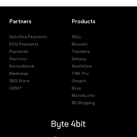
Partners
Products
DataOne Payments
XELL
ECG Payments
Mooveri
Payvalida
Tolinkme
Startsco
Delipay
KarmaSnack
AveOnline
Medialop
TWL Pro
SBQ Store
Onspot
CENIT
Eliox
MatchLatin
RD Shipping