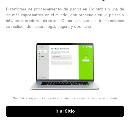
Plataforma de procesamiento de pagos en Colombia y una de
las más importantes en el mundo, con presencia en 15 países y
454 colaboradores directos. Garantizan que sus transacciones
se realicen de manera legal, segura y oportuna.
*Aviso: Todas las imágenes, capturas de pantalla y contenido pertenecen a proyectos en los que hemos trabajado.
Ir al Sitio