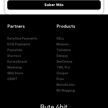
Saber Más
Partners
Products
DataOne Payments
XELL
ECG Payments
Mooveri
Payvalida
Tolinkme
Startsco
Delipay
KarmaSnack
AveOnline
Medialop
TWL Pro
SBQ Store
Onspot
CENIT
Eliox
MatchLatin
RD Shipping